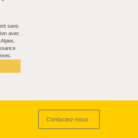
ent sans
tion avec
-Alpes,
issance
exes.
Contactez-nous