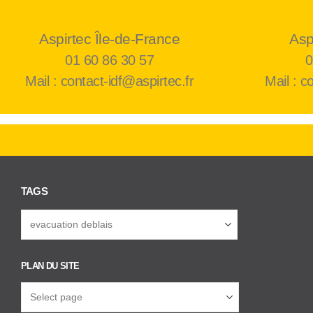
Aspirtec Île-de-France
Asp
01 60 86 30 57
0
Mail : contact-idf@aspirtec.fr
Mail : c
TAGS
PLAN DU SITE