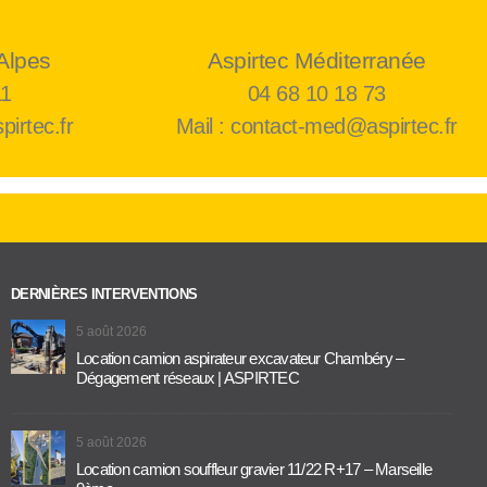
Alpes
Aspirtec Méditerranée
11
04 68 10 18 73
pirtec.fr
Mail : contact-med@aspirtec.fr
DERNIÈRES INTERVENTIONS
5 août 2026
Location camion aspirateur excavateur Chambéry –
Dégagement réseaux | ASPIRTEC
5 août 2026
Location camion souffleur gravier 11/22 R+17 – Marseille