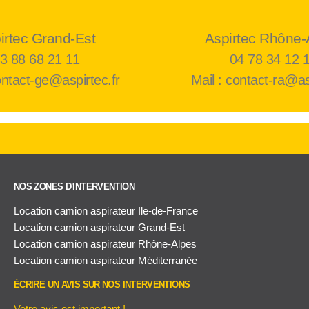
irtec Grand-Est
Aspirtec Rhône-
3 88 68 21 11
04 78 34 12 
ontact-ge@aspirtec.fr
Mail : contact-ra@as
NOS ZONES D'INTERVENTION
Location camion aspirateur Ile-de-France
Location camion aspirateur Grand-Est
Location camion aspirateur Rhône-Alpes
Location camion aspirateur Méditerranée
ÉCRIRE UN AVIS SUR NOS INTERVENTIONS
Votre avis est important !