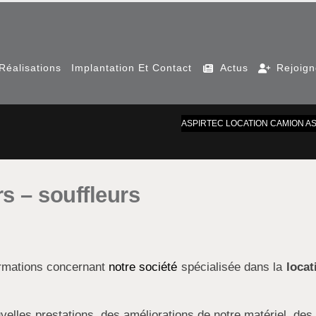
Réalisations
Implantation Et Contact
Actus
Rejoig
ASPIRTEC LOCATION CAMION A
s – souffleurs
ormations concernant
notre société
spécialisée dans la
locat
velles prestations, des améliorations de notre matériel, des