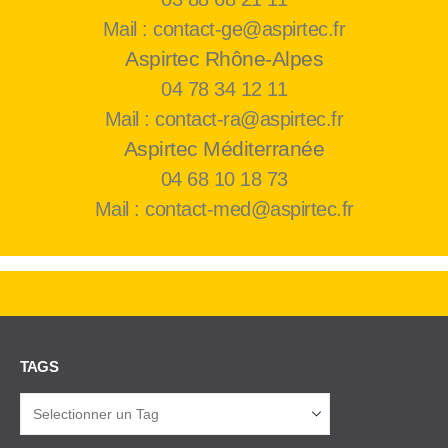
Mail : contact-ge@aspirtec.fr
Aspirtec Rhône-Alpes
04 78 34 12 11
Mail : contact-ra@aspirtec.fr
Aspirtec Méditerranée
04 68 10 18 73
Mail : contact-med@aspirtec.fr
TAGS