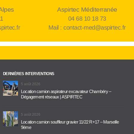
Alpes
Aspirtec Méditerranée
11
04 68 10 18 73
pirtec.fr
Mail : contact-med@aspirtec.fr
DERNIÈRES INTERVENTIONS
5 août 2026
Location camion aspirateur excavateur Chambéry –
Dégagement réseaux | ASPIRTEC
5 août 2026
Location camion souffleur gravier 11/22 R+17 – Marseille
9ème