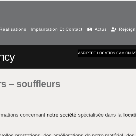
Réalisations
Implantation Et Contact
Actus
Rejoig
ancy
ASPIRTEC LOCATION CAMION A
s – souffleurs
ormations concernant
notre société
spécialisée dans la
locat
velles prestations, des améliorations de notre matériel, des