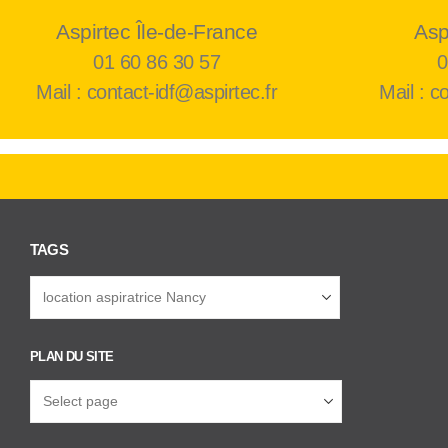
Aspirtec Île-de-France
Asp
01 60 86 30 57
0
Mail : contact-idf@aspirtec.fr
Mail : c
TAGS
PLAN DU SITE