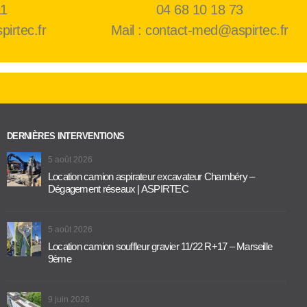
11
04 68 10 18 73
pirtec.fr
Mail : contact-med@aspirtec.fr
DERNIÈRES INTERVENTIONS
5 août 2026
Location camion aspirateur excavateur Chambéry –
Dégagement réseaux | ASPIRTEC
5 août 2026
Location camion souffleur gravier 11/22 R+17 – Marseille
9ème
9 juin 2026