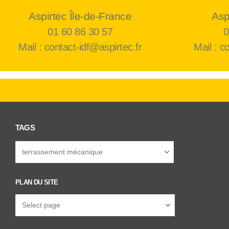
Aspirtec Île-de-France
Asp
01 60 86 30 57
0
Mail : contact-idf@aspirtec.fr
Mail : c
TAGS
PLAN DU SITE