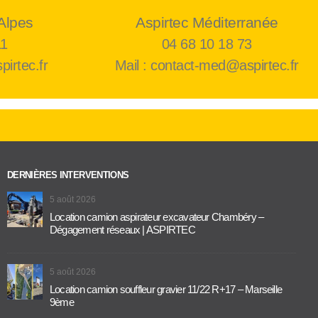
Alpes
Aspirtec Méditerranée
11
04 68 10 18 73
pirtec.fr
Mail : contact-med@aspirtec.fr
DERNIÈRES INTERVENTIONS
5 août 2026
Location camion aspirateur excavateur Chambéry –
Dégagement réseaux | ASPIRTEC
5 août 2026
Location camion souffleur gravier 11/22 R+17 – Marseille
9ème