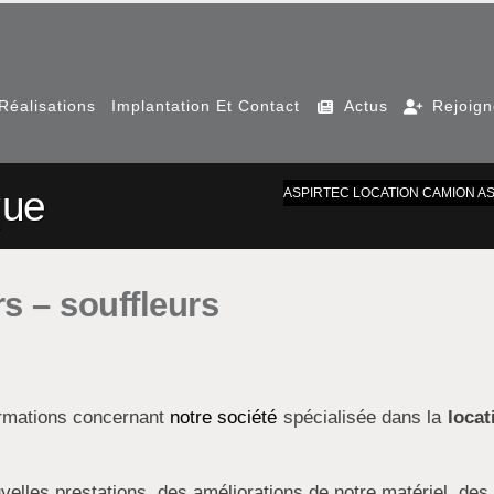
Réalisations
Implantation Et Contact
Actus
Rejoig
que
ASPIRTEC LOCATION CAMION A
s – souffleurs
ormations concernant
notre société
spécialisée dans la
locat
velles prestations, des améliorations de notre matériel, des