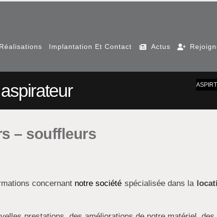
Réalisations
Implantation Et Contact
Actus
Rejoig
aspirateur
ASPIR
s – souffleurs
ormations concernant
notre société
spécialisée dans la
locat
velles prestations, des améliorations de notre matériel, des