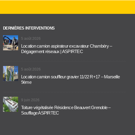
DERNIÈRES INTERVENTIONS
5 août 2026
Location camion aspirateur excavateur Chambéry –
Dégagement réseaux | ASPIRTEC
5 août 2026
Location camion souffleur gravier 11/22 R+17 – Marseille
9ème
9 juin 2026
Toiture végétalisée Résidence Beauvert Grenoble –
Soufflage ASPIRTEC