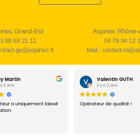
irtec Grand-Est
Aspirtec Rhône-
3 88 68 21 11
04 78 34 12 
ontact-ge@aspirtec.fr
Mail : contact-ra@as
y Martin
Valentin GUTH
y a 2 ans
il y a 3 ans
ateur a uniquement laissé
Opérateur de qualité !
tion.