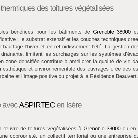
hermiques des toitures végétalisées
tiples bénéfices pour les bâtiments de
Grenoble 38000
et
ficative : le substrat extensif et les couches techniques cré
n chauffage l’hiver et en refroidissement l’été. La gestion d
e drainante, limitant les surcharges sur les systèmes d’éva
en zone densifiée contribue à améliorer la qualité de vie d
tion esthétique et environnementale des ouvrages crée des e
urbaine et l’image positive du projet à la Résidence Beauvert.
ée avec
ASPIRTEC
en Isère
n œuvre de toitures végétalisées à
Grenoble 38000
ou en 
copropriété, un collectif territorial ou une entreprise d