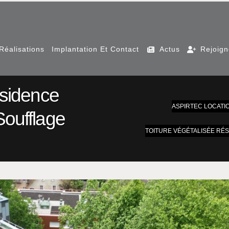
Réalisations
Implantation Et Contact
Actus
Rejoig
ésidence
ASPIRTEC LOCATI
Soufflage
TOITURE VÉGÉTALISÉE RÉ