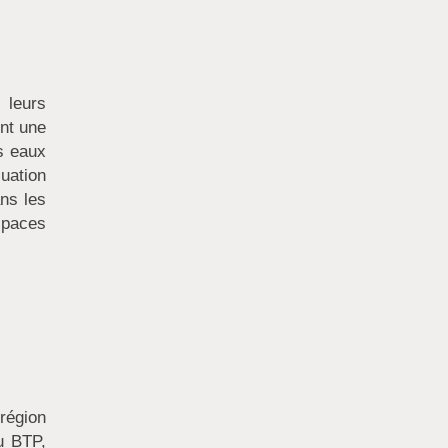
 leurs
ent une
es eaux
cuation
ans les
spaces
région
u BTP,