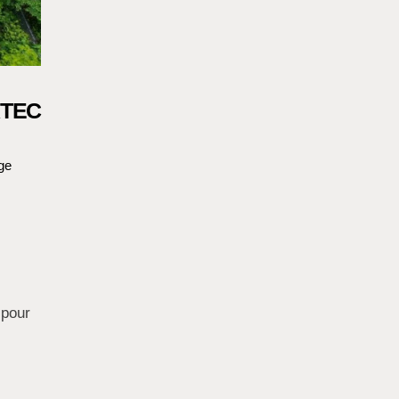
IRTEC
age
pour