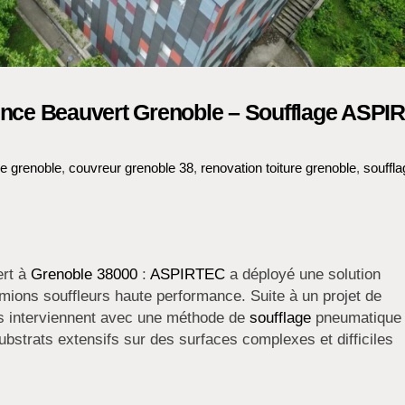
dence Beauvert Grenoble – Soufflage ASP
le grenoble
,
couvreur grenoble 38
,
renovation toiture grenoble
,
souffl
ert à
Grenoble 38000
:
ASPIRTEC
a déployé une solution
ions souffleurs haute performance. Suite à un projet de
es interviennent avec une méthode de
soufflage
pneumatique 
substrats extensifs sur des surfaces complexes et difficiles