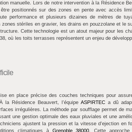
tion manuelle. Lors de notre intervention à la Résidence B
être positionnés sur des zones en pente avec accès limi
aute performance et plusieurs dizaines de mètres de tuya
s zones stériles en gravier, les drains en pouzzolane et le s
ructure. Cette technologie est un atout majeur pour les ch
38, où les toits terrasses représentent un enjeu de dévelop
icile
mise en place précise des couches techniques pour assure
 À la Résidence Beauvert, l’équipe
ASPIRTEC
a dû adap
rfaces irrégulières. La méthode par soufflage permet de ma
ssant une gestion optimale des eaux pluviales et une amélio
chniciens ajustent la pression et la vitesse d’ejection en f
ditions climatiques à
Grenoble 38000
. Cette approche 