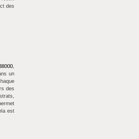
ect des
38000
,
dans un
chaque
ers des
trats,
permet
ela est