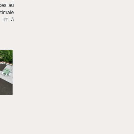
ces au
timale
e et à