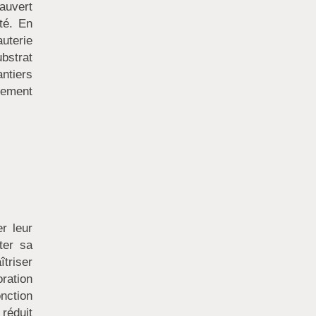
eauvert
té. En
uterie
ubstrat
antiers
pement
r leur
ter sa
îtriser
ration
onction
réduit