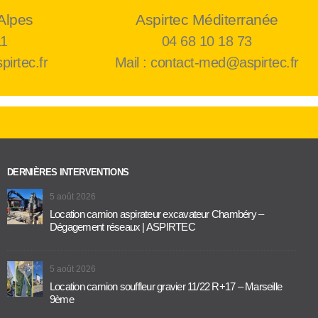
Alpes
Aspirtec Méditerranée
11
04 68 10 18 73
pirtec.fr
Mail : contact-med@aspirtec.fr
DERNIÈRES INTERVENTIONS
5 août 2026
Location camion aspirateur excavateur Chambéry –
Dégagement réseaux | ASPIRTEC
5 août 2026
Location camion souffleur gravier 11/22 R+17 – Marseille
9ème