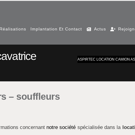
Réalisations
Implantation Et Contact
Actus
Rejoig
cavatrice
ASPIRTEC LOCATION CAMION A
s – souffleurs
ormations concernant
notre société
spécialisée dans la
locat