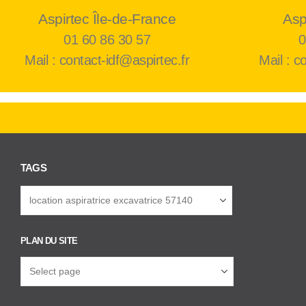
Aspirtec Île-de-France
Asp
01 60 86 30 57
0
Mail : contact-idf@aspirtec.fr
Mail : c
TAGS
PLAN DU SITE