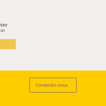
oippy
 un
Contactez-nous