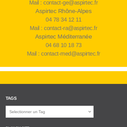
Mail : contact-ge@aspirtec.fr
Aspirtec Rhône-Alpes
04 78 34 12 11
Mail : contact-ra@aspirtec.fr
Aspirtec Méditerranée
04 68 10 18 73
Mail : contact-med@aspirtec.fr
TAGS