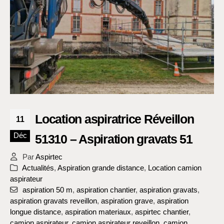
Location aspiratrice Réveillon
11
Déc
51310 – Aspiration gravats 51
Par
Aspirtec
Actualités
,
Aspiration grande distance
,
Location camion
aspirateur
aspiration 50 m
,
aspiration chantier
,
aspiration gravats
,
aspiration gravats reveillon
,
aspiration grave
,
aspiration
longue distance
,
aspiration materiaux
,
aspirtec chantier
,
camion aspirateur
,
camion aspirateur reveillon
,
camion